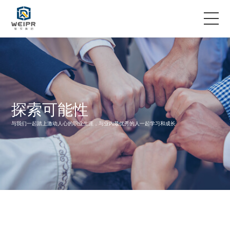
服务领域
专业团队
探索可能性
案例故事
与我们一起踏上激动人心的职业生涯，与业内最优秀的人一起学习和成长
企业资讯
关于智权
联系我们