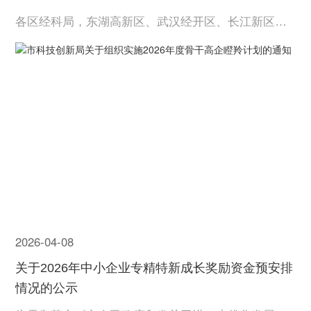
各区经科局，东湖高新区、武汉经开区、长江新区科
创局，东湖风景区经发局，各有关企业：根据《武汉
市促进科技成果转化的若干政策措施》（武政〔202
4〕2号），市科创局将组织实施2026年度武汉市骨干
高企瞪羚计划，有关事项通知如下：一、支持对象我
市有效期内的...
2026-04-08
关于2026年中小企业专精特新成长奖励资金预安排
情况的公示