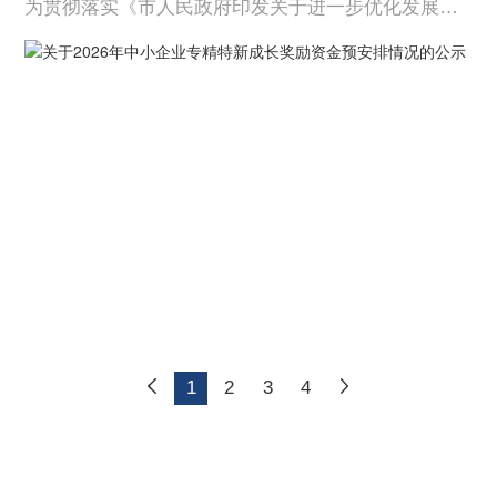
为贯彻落实《市人民政府印发关于进一步优化发展环
境激发市场活力推动中小企业突破性发展若干政策措
施的通知》（武政规〔2022〕23号）关于“获批专精特
新‘小巨人’企业，市级财政给予50万元奖励”的支持政
策，我局组织开展了2026年中小企业专精特新成长奖
励资...
1
2
3
4